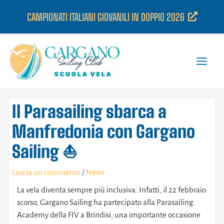
Vai
CAMPIONATI ITALIANI GIOVANILI IN DOPPIO 2026
al
contenuto
Il Parasailing sbarca a
Manfredonia con Gargano
Sailing ⛵️
Lascia un commento
/
News
La vela diventa sempre più inclusiva. Infatti, il 22 febbraio
scorso, Gargano Sailing ha partecipato alla Parasailing
Academy della FIV a Brindisi, una importante occasione