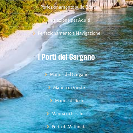
Perfezionamento sulle Derive
Iniziazione per Adulti
Perfezionamento e Navigazione
I Porti del Gargano
Marina del Gargano
Marina di Vieste
Marina di Rodi
Marina di Peschici
Porto di Mattinata