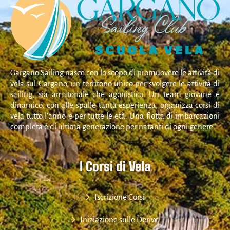
Gargano Sailing nasce con lo scopo di promuovere le attività di
vela sul Gargano, un territorio unico per svolgere le attività di
sailing, sia amatoriale che agonistico. Un team giovane e
dinamico, con alle spalle tanta esperienza, organizza corsi di
vela tutto l’anno e per tutte le età. Una flotta di imbarcazioni
completa e di ultima generazione per natanti di ogni genere.
I Corsi di Vela
Iscrizione Corsi
Iniziazione sulle Derive