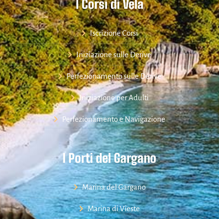
I Corsi di Vela
Iscrizione Corsi
Iniziazione sulle Derive
Perfezionamento sulle Derive
Iniziazione per Adulti
Perfezionamento e Navigazione
I Porti del Gargano
Marina del Gargano
Marina di Vieste