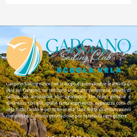
Gargano Sailing nasce con lo scopo di promuovere le attività di
vela sul Gargano, un territorio unico per svolgere le attività di
sailing, sia amatoriale che agonistico. Un team giovane e
dinamico, con alle spalle tanta esperienza, organizza corsi di
vela tutto l’anno e per tutte le età. Una flotta di imbarcazioni
completa e di ultima generazione per natanti di ogni genere.