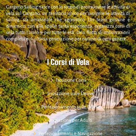
Gargano Sailing nasce con lo scopo di promuovere le attività di
vela sul Gargano, un territorio unico per svolgere le attività di
sailing, sia amatoriale che agonistico. Un team giovane e
dinamico, con alle spalle tanta esperienza, organizza corsi di
vela tutto l’anno e per tutte le età. Una flotta di imbarcazioni
completa e di ultima generazione per natanti di ogni genere.
I Corsi di Vela
Iscrizione Corsi
Iniziazione sulle Derive
Perfezionamento sulle Derive
Iniziazione per Adulti
Perfezionamento e Navigazione