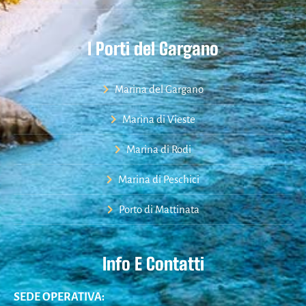
I Porti del Gargano
Marina del Gargano
Marina di Vieste
Marina di Rodi
Marina di Peschici
Porto di Mattinata
Info E Contatti
SEDE OPERATIVA: