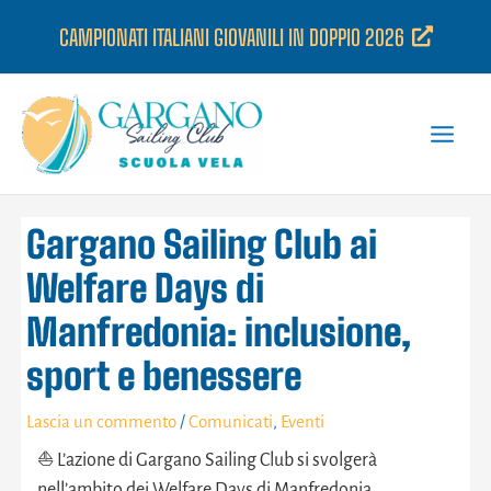
Vai
CAMPIONATI ITALIANI GIOVANILI IN DOPPIO 2026
al
contenuto
Gargano Sailing Club ai
Welfare Days di
Manfredonia: inclusione,
sport e benessere
Lascia un commento
/
Comunicati
,
Eventi
⛵️ L’azione di Gargano Sailing Club si svolgerà
nell’ambito dei Welfare Days di Manfredonia,