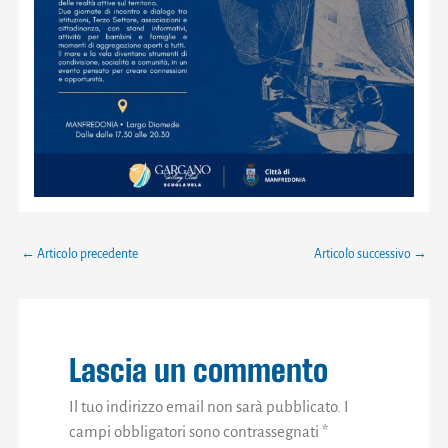
←
Articolo precedente
Articolo successivo
→
Lascia un commento
Il tuo indirizzo email non sarà pubblicato.
I
campi obbligatori sono contrassegnati
*