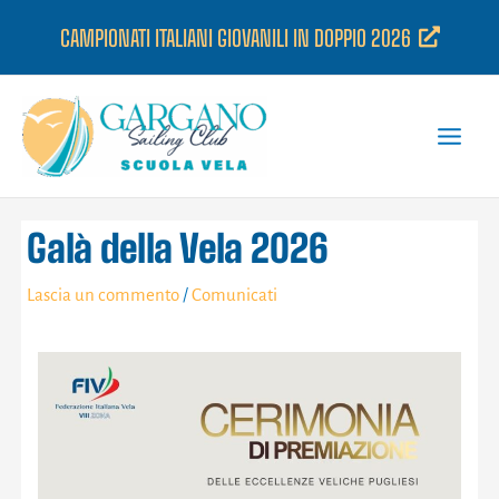
Vai
CAMPIONATI ITALIANI GIOVANILI IN DOPPIO 2026
al
contenuto
Galà della Vela 2026
Lascia un commento
/
Comunicati