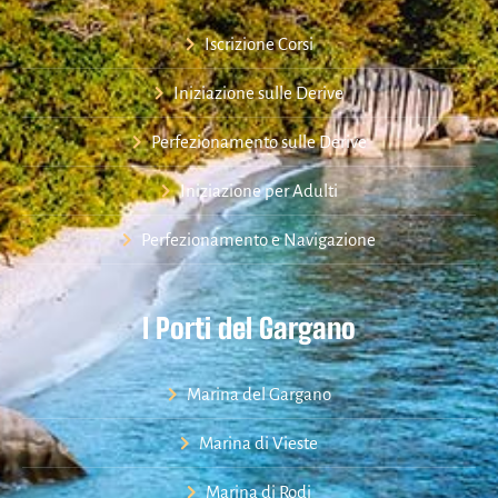
Iscrizione Corsi
Iniziazione sulle Derive
Perfezionamento sulle Derive
Iniziazione per Adulti
Perfezionamento e Navigazione
I Porti del Gargano
Marina del Gargano
Marina di Vieste
Marina di Rodi