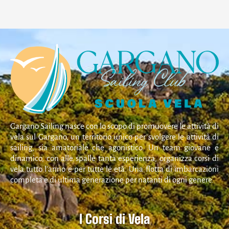
Gargano Sailing nasce con lo scopo di promuovere le attività di
vela sul Gargano, un territorio unico per svolgere le attività di
sailing, sia amatoriale che agonistico. Un team giovane e
dinamico, con alle spalle tanta esperienza, organizza corsi di
vela tutto l’anno e per tutte le età. Una flotta di imbarcazioni
completa e di ultima generazione per natanti di ogni genere.
I Corsi di Vela