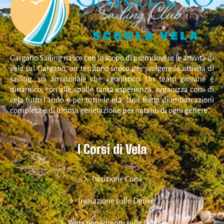
Gargano Sailing nasce con lo scopo di promuovere le attività di
vela sul Gargano, un territorio unico per svolgere le attività di
sailing, sia amatoriale che agonistico. Un team giovane e
dinamico, con alle spalle tanta esperienza, organizza corsi di
vela tutto l’anno e per tutte le età. Una flotta di imbarcazioni
completa e di ultima generazione per natanti di ogni genere.
I Corsi di Vela
Iscrizione Corsi
Iniziazione sulle Derive
Perfezionamento sulle Derive