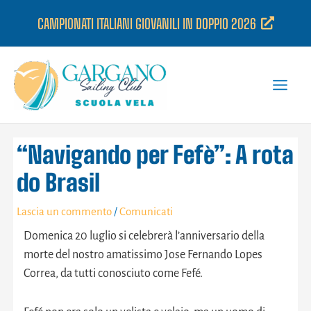
Vai
CAMPIONATI ITALIANI GIOVANILI IN DOPPIO 2026
al
contenuto
“Navigando per Fefè”: A rota
do Brasil
Lascia un commento
/
Comunicati
Domenica 20 luglio si celebrerà l’anniversario della
morte del nostro amatissimo Jose Fernando Lopes
Correa, da tutti conosciuto come Fefé.