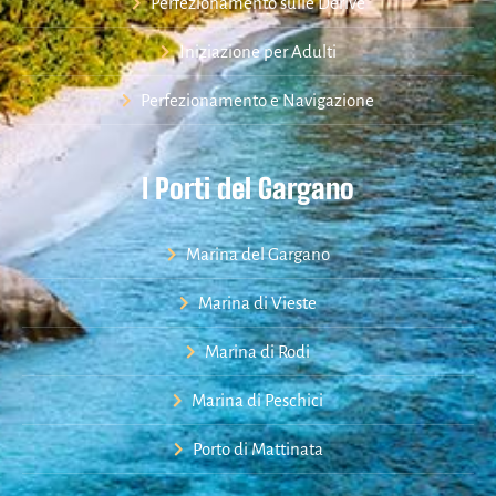
Perfezionamento sulle Derive
Iniziazione per Adulti
Perfezionamento e Navigazione
I Porti del Gargano
Marina del Gargano
Marina di Vieste
Marina di Rodi
Marina di Peschici
Porto di Mattinata