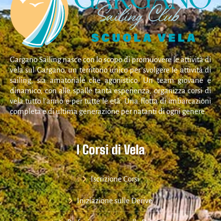
Gargano Sailing nasce con lo scopo di promuovere le attività di
vela sul Gargano, un territorio unico per svolgere le attività di
sailing, sia amatoriale che agonistico. Un team giovane e
dinamico, con alle spalle tanta esperienza, organizza corsi di
vela tutto l’anno e per tutte le età. Una flotta di imbarcazioni
completa e di ultima generazione per natanti di ogni genere.
I Corsi di Vela
Iscrizione Corsi
Iniziazione sulle Derive