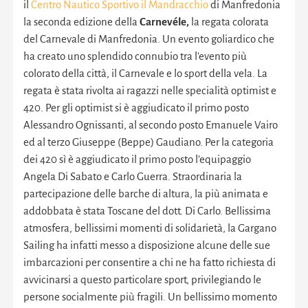
il
Centro Nautico Sportivo il Mandracchio
di Manfredonia
la seconda edizione della
Carnevéle,
la regata colorata
del Carnevale di Manfredonia. Un evento goliardico che
ha creato uno splendido connubio tra l’evento più
colorato della città, il Carnevale e lo sport della vela. La
regata è stata rivolta ai ragazzi nelle specialità optimist e
420. Per gli optimist si è aggiudicato il primo posto
Alessandro Ognissanti, al secondo posto Emanuele Vairo
ed al terzo Giuseppe (Beppe) Gaudiano. Per la categoria
dei 420 sì è aggiudicato il primo posto l’equipaggio
Angela Di Sabato e Carlo Guerra. Straordinaria la
partecipazione delle barche di altura, la più animata e
addobbata è stata Toscane del dott. Di Carlo. Bellissima
atmosfera, bellissimi momenti di solidarietà, la Gargano
Sailing ha infatti messo a disposizione alcune delle sue
imbarcazioni per consentire a chi ne ha fatto richiesta di
avvicinarsi a questo particolare sport, privilegiando le
persone socialmente più fragili. Un bellissimo momento