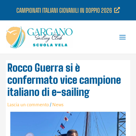
Vai
CAMPIONATI ITALIANI GIOVANILI IN DOPPIO 2026
al
contenuto
Rocco Guerra si è
confermato vice campione
italiano di e-sailing
Lascia un commento
/
News