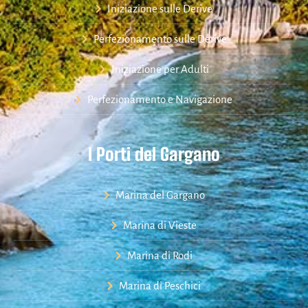
Iniziazione sulle Derive
Perfezionamento sulle Derive
Iniziazione per Adulti
Perfezionamento e Navigazione
I Porti del Gargano
Marina del Gargano
Marina di Vieste
Marina di Rodi
Marina di Peschici