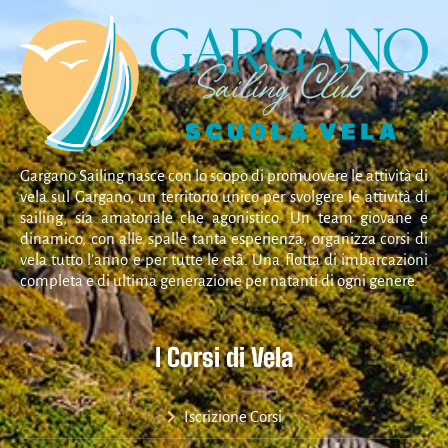
Gargano Sailing nasce con lo scopo di promuovere le attività di
vela sul Gargano, un territorio unico per svolgere le attività di
sailing, sia amatoriale che agonistico. Un team giovane e
dinamico, con alle spalle tanta esperienza, organizza corsi di
vela tutto l’anno e per tutte le età. Una flotta di imbarcazioni
completa e di ultima generazione per natanti di ogni genere.
I Corsi di Vela
Iscrizione Corsi