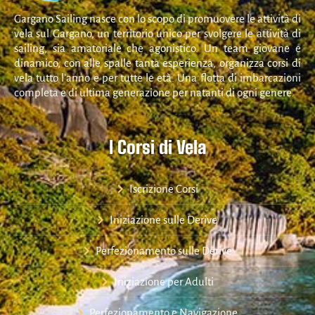
Gargano Sailing nasce con lo scopo di promuovere le attività di
vela sul Gargano, un territorio unico per svolgere le attività di
sailing, sia amatoriale che agonistico. Un team giovane e
dinamico, con alle spalle tanta esperienza, organizza corsi di
vela tutto l’anno e per tutte le età. Una flotta di imbarcazioni
completa e di ultima generazione per natanti di ogni genere.
I Corsi di Vela
Iscrizione Corsi
Iniziazione sulle Derive
Perfezionamento sulle Derive
Iniziazione per Adulti
Perfezionamento e Navigazione