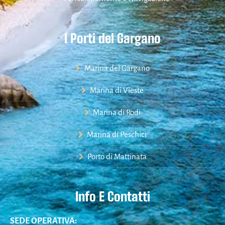
I Porti del Gargano
Marina del Gargano
Marina di Vieste
Marina di Rodi
Marina di Peschici
Porto di Mattinata
Info E Contatti
SEDE OPERATIVA: