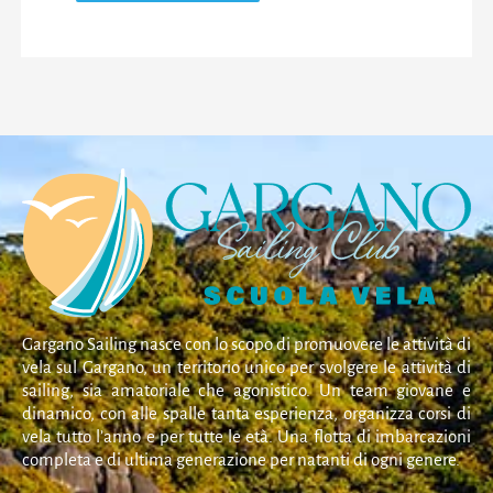
Gargano Sailing nasce con lo scopo di promuovere le attività di
vela sul Gargano, un territorio unico per svolgere le attività di
sailing, sia amatoriale che agonistico. Un team giovane e
dinamico, con alle spalle tanta esperienza, organizza corsi di
vela tutto l’anno e per tutte le età. Una flotta di imbarcazioni
completa e di ultima generazione per natanti di ogni genere.