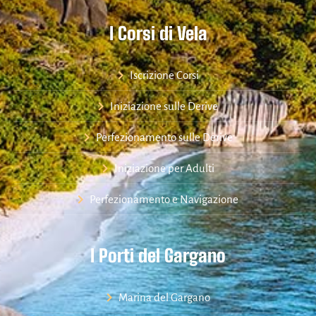
I Corsi di Vela
Iscrizione Corsi
Iniziazione sulle Derive
Perfezionamento sulle Derive
Iniziazione per Adulti
Perfezionamento e Navigazione
I Porti del Gargano
Marina del Gargano