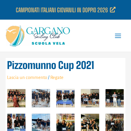
Vai
CAMPIONATI ITALIANI GIOVANILI IN DOPPIO 2026
al
contenuto
Pizzomunno Cup 2021
Lascia un commento
/
Regate