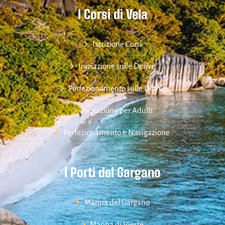
I Corsi di Vela
Iscrizione Corsi
Iniziazione sulle Derive
Perfezionamento sulle Derive
Iniziazione per Adulti
Perfezionamento e Navigazione
I Porti del Gargano
Marina del Gargano
Marina di Vieste