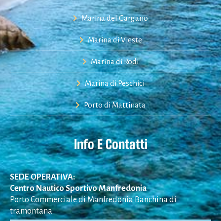
Marina del Gargano
Marina di Vieste
Marina di Rodi
Marina di Peschici
Porto di Mattinata
Info E Contatti
SEDE OPERATIVA:
Centro Nautico Sportivo Manfredonia
Porto Commerciale di Manfredonia Banchina di
tramontana