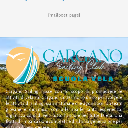
[mailpoet_page]
Gargano Sailing nasce con lo scopo di promuovere le
attività di vela sul Gargano, un territorio unico per svolgere
le attività di sailing, sia amatoriale che agonistico. Un team
giovane e dinamico, con alle spalle tanta esperienza,
organizza corsi di vela tutto l’anno e per tutte le età. Una
flotta di imbarcazioni completa e di ultima generazione per
natanti di ogni genere.